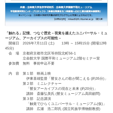
「触れる」記憶、つなぐ歴史－視覚を越えたユニバーサル・ミュ
ージアム、アーカイブスの可能性－
開催日 2026年7月11日 (土) 13時 ～ 15時15分 (開場12時
45分)
会 場 京都府京都市北区等持院北町56-1
立命館大学 国際平和ミュージアム2階セミナー室
参加費 無料 事前申込不要
内 容 第１部 映画上映
伊東喜雄監督「瞽女さんの歌が聞こえる (約35分)」
第２部 ミニレクチャー
「瞽女アーカイブスの現在と未来 (約20分)」
講師 斎藤弘美氏 (瞽女ミュージアム高田顧問)
第３部 記念講演
「触覚でひらくユニバーサル・ミュージアム(仮)」
講師 広瀬 浩二郎氏 (国立民族学博物館教授)