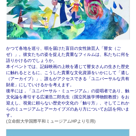
かつて各地を巡り、唄を届けた盲⽬の⼥性旅芸⼈「瞽⼥（ご
ぜ）」。彼⼥たちの姿を捉えた貴重なフィルムは、私たちに何を
語りかけるのでしょうか。
本イベントでは、記録映画の上映を通じて瞽⼥さんの⽣きた歴史
に触れるとともに、こうした貴重な⽂化資源をいかにして「遺し
（アーカイブ）」、誰もがアクセスできる「ユニバーサルな共有
財産」にしていけるかを考えます。
後半には，「ユニバーサル・ミュージアム」の提唱者であり、触
⽂化論を牽引する広瀬浩⼆郎先⽣（国⽴⺠族学博物館教授）をお
迎えし、視覚に頼らない歴史や⽂化の「触り⽅」、そしてこれか
らのミュージアムとアーカイブズのあり⽅についてお話を伺いま
す。
(立命館大学国際平和ミュージアムHPより引用)