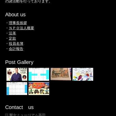
の諸活動を行っております。
About us
・
理事長挨拶
・
ＮＰＯ法人概要
・
沿革
・
定款
・
役員名簿
・
会計報告
Post Gallery
Contact us
瞽女ミュージアム高田