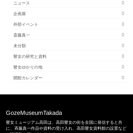
ニュース
企画展
外部イベント
斎藤真一
未分類
瞽女の研究と資料
瞽女ゆかりの地
開館カレンダー
GozeMuseumTakada
瞽女ミュージアム高田は、高田瞽女の街を全国に発信すると共
に、斉藤真一作品や資料の受け入れ、高田瞽女資料館の設置など