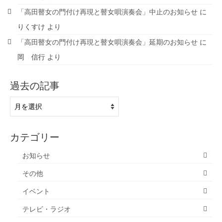
「高田瞽女の門付け再現と瞽女唄演奏会」中止のお知らせ
に
りくすけ
より
「高田瞽女の門付け再現と瞽女唄演奏会」延期のお知らせ
に
岡 信行
より
過去の記事
過
去
の
記
カテゴリー
事
お知らせ
その他
イベント
テレビ・ラジオ