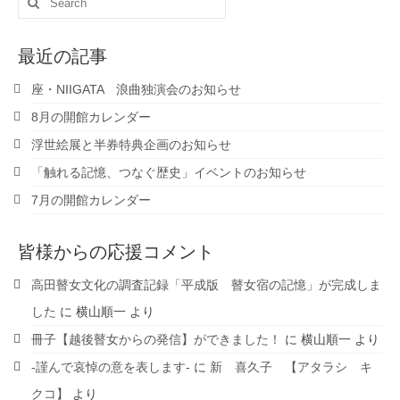
for:
最近の記事
座・NIIGATA 浪曲独演会のお知らせ
8月の開館カレンダー
浮世絵展と半券特典企画のお知らせ
「触れる記憶、つなぐ歴史」イベントのお知らせ
7月の開館カレンダー
皆様からの応援コメント
高田瞽女文化の調査記録「平成版 瞽女宿の記憶」が完成しま
した
に
横山順一
より
冊子【越後瞽女からの発信】ができました！
に
横山順一
より
-謹んで哀悼の意を表します-
に
新 喜久子 【アタラシ キ
クコ】
より