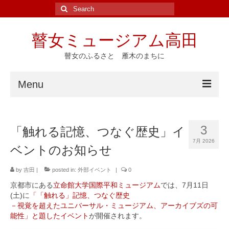
Search
for:
瞽女ミュージアム高田
瞽女のふるさと 雁木のまちに
Menu
ホーム
3
「触れる記憶、つなぐ歴史」イ
ニュース
7月 2026
ベントのお知らせ
イベント
by
吉田
|
posted in:
外部イベント
|
0
瞽女ゆかりの地
京都市にある
立命館大学国際平和ミュージアム
では、7月11日
(土)に
「「触れる」記憶、つなぐ歴史
斎藤真一
－視覚を超えたユニバーサル・ミュージアム、アーカイブズの可
能性」と題したイベント
が開催されます。
瞽女の研究と資料