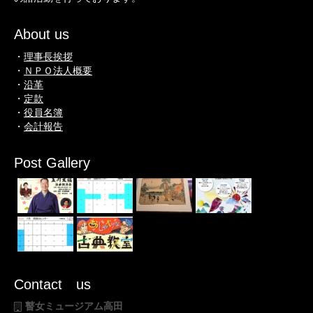
About us
・
理事長挨拶
・
ＮＰＯ法人概要
・
沿革
・
定款
・
役員名簿
・
会計報告
Post Gallery
Contact us
瞽女ミュージアム高田