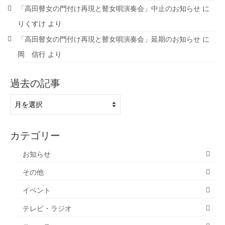
「高田瞽女の門付け再現と瞽女唄演奏会」中止のお知らせ
に
りくすけ
より
「高田瞽女の門付け再現と瞽女唄演奏会」延期のお知らせ
に
岡 信行
より
過去の記事
過
去
の
記
カテゴリー
事
お知らせ
その他
イベント
テレビ・ラジオ