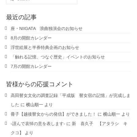
for:
最近の記事
座・NIIGATA 浪曲独演会のお知らせ
8月の開館カレンダー
浮世絵展と半券特典企画のお知らせ
「触れる記憶、つなぐ歴史」イベントのお知らせ
7月の開館カレンダー
皆様からの応援コメント
高田瞽女文化の調査記録「平成版 瞽女宿の記憶」が完成しま
した
に
横山順一
より
冊子【越後瞽女からの発信】ができました！
に
横山順一
より
-謹んで哀悼の意を表します-
に
新 喜久子 【アタラシ キ
クコ】
より