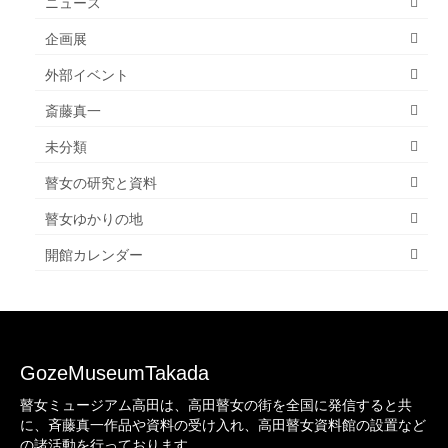
ニュース
企画展
外部イベント
斎藤真一
未分類
瞽女の研究と資料
瞽女ゆかりの地
開館カレンダー
GozeMuseumTakada
瞽女ミュージアム高田は、高田瞽女の街を全国に発信すると共
に、斉藤真一作品や資料の受け入れ、高田瞽女資料館の設置など
の諸活動を行っております。