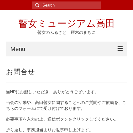
Search
for:
瞽女ミュージアム高田
瞽女のふるさと 雁木のまちに
Menu
ホーム
お問合せ
ニュース
イベント
当HPにお越しいただき、ありがとうございます。
瞽女ゆかりの地
当会の活動や、高田瞽女に関することへのご質問やご依頼を、こ
ちらのフォームにて受け付けております。
斎藤真一
必要事項を入力の上、送信ボタンをクリックしてください。
瞽女の研究と資料
折り返し、事務担当よりお返事申し上げます。