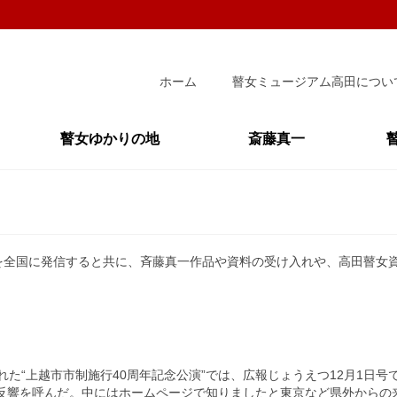
ホーム
瞽女ミュージアム高田につい
瞽女ゆかりの地
斎藤真一
を全国に発信すると共に、斉藤真一作品や資料の受け入れや、高田瞽女
れた“上越市市制施行40周年記念公演”では、広報じょうえつ12月1日号
な反響を呼んだ。中にはホームページで知りましたと東京など県外からの