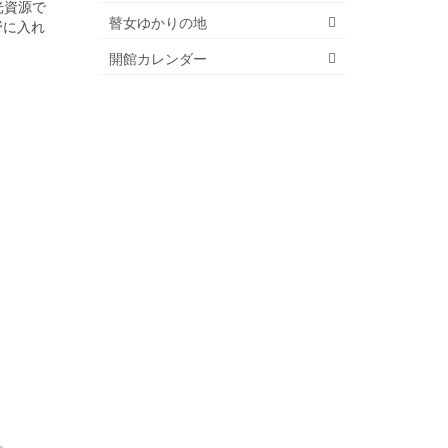
光資源で
瞽女ゆかりの地
野に入れ
開館カレンダー
。