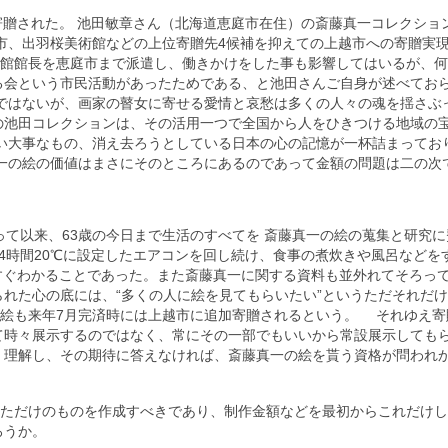
寄贈された。 池田敏章さん（北海道恵庭市在住）の斎藤真一コレクション
市、出羽桜美術館などの上位寄贈先4候補を抑えての上越市への寄贈実
物館館長を恵庭市まで派遣し、働きかけをした事も影響してはいるが、
る会という市民活動があったためである、と池田さんご自身が述べてお
ないが、画家の瞽女に寄せる愛情と哀愁は多くの人々の魂を揺さぶ
点の池田コレクションは、その活用一つで全国から人をひきつける地域の
い大事なもの、消え去ろうとしている日本の心の記憶が一杯詰まっており
一の絵の価値はまさにそのところにあるのであって金額の問題は二の次
って以来、63歳の今日まで生活のすべてを 斎藤真一の絵の蒐集と研究に
4時間20℃に設定したエアコンを回し続け、食事の煮炊きや風呂などを
すぐわかることであった。また斎藤真一に関する資料も並外れてそろっ
れた心の底には、“多くの人に絵を見てもらいたい”というただそれだ
の絵も来年7月完済時には上越市に追加寄贈されるという。 それゆえ寄
て時々展示するのではなく、常にその一部でもいいから常設展示しても
く理解し、その期待に答えなければ、斎藤真一の絵を貰う資格が問われ
っただけのものを作成すべきであり、制作金額などを最初からこれだけ
ろうか。