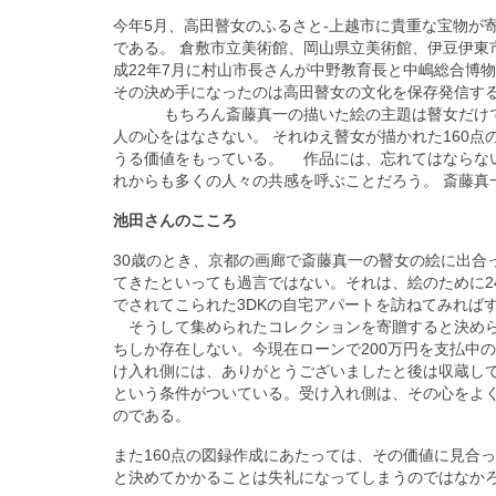
今年5月、高田瞽女のふるさと‐上越市に貴重な宝物が
である。 倉敷市立美術館、岡山県立美術館、伊豆伊東
成22年7月に村山市長さんが中野教育長と中嶋総合博
その決め手になったのは高田瞽女の文化を保存発信す
もちろん斎藤真一の描いた絵の主題は瞽女だけでは
人の心をはなさない。 それゆえ瞽女が描かれた160
うる価値をもっている。 作品には、忘れてはならな
れからも多くの人々の共感を呼ぶことだろう。 斎藤真
池田さんのこころ
30歳のとき、京都の画廊で斎藤真一の瞽女の絵に出合
てきたといっても過言ではない。それは、絵のために2
でされてこられた3DKの自宅アパートを訪ねてみれば
そうして集められたコレクションを寄贈すると決めら
ちしか存在しない。今現在ローンで200万円を支払中
け入れ側には、ありがとうございましたと後は収蔵し
という条件がついている。受け入れ側は、その心をよ
のである。
また160点の図録作成にあたっては、その価値に見合
と決めてかかることは失礼になってしまうのではなか