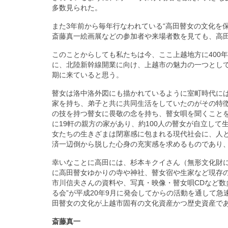
多数見られた。
また3年前から毎年行なわれている“高田瞽女の文化を
斎藤真一絵画展などの参加者や来場者数を見ても、高
このことからしても私たちは今、ここ上越地方に400
に、北陸新幹線開業に向け、上越市の魅力の一つとして
期に来ていると思う。
瞽女は洛中洛外図にも描かれているように室町時代に
家を持ち、弟子と共に共同生活をしていたのがその特徴
の技を持つ瞽女に畏敬の念を持ち、瞽女唄を聞くことを
に19軒の親方の家があり、約100人の瞽女が自立し
女たちの生きざまは閉塞感に包まれる現代社会に、人
済一辺倒から脱した心身の充実感を求めるものであり
幸いなことに高田には、杉本キクイさん（無形文化財に
に高田瞽女ゆかりの寺や神社、瞽女宿や生家など現存
市川信夫さんの資料や、写真・映像・瞽女唄CDなど数
る会”が平成20年9月に発会してからの活動を通して
田瞽女の文化が上越市固有の文化資産かつ歴史資産で
斎藤真一