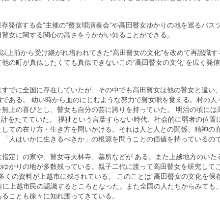
保存発信する会”主催の“瞽女唄演奏会”や高田瞽女ゆかりの地を巡るバス
田瞽女に関する関心の高さをうかがい知ることができる。
年以上前から受け継がれ培われてきた“高田瞽女の文化”を改めて再認識す
他の町が真似したくても真似できないこの“高田瞽女の文化”を広く発
はすでに全国に存在していたが、その中でも高田瞽女は他の瞽女と違い
である。 幼い時から血のにじむような努力で瞽女唄を覚える。村の人
無上の喜びとし、瞽女も自分の芸に誇りを持っていた。 明治の頃には
て生計をたてていた。 福祉という言葉すらない時代、社会的に弱者の位置
としての在り方・生き方を問いかける。それは人と人との関係、精神の
、「人はいかに生きるべきか」の根源を問うことの価値を持っているの
指定）の家や、瞽女寺天林寺、墓所などが ある。また上越地方のいた
のゆかりの地が多数残っている。親子二代に渡って高田瞽女を研究して
多くの資料が上越市に残されている。 このことは“高田瞽女の文化を保
急速に上越市民の認識するところとなった。また全国の人たちからみても
あることも徐々に知れ渡ってきている。