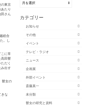
過
校の東京
去
のあたり
の
池田さん
記
カテゴリー
事
お知らせ
その他
越総合
きた。し
イベント
テレビ・ラジオ
どこに常
た高田瞽
ニュース
いただく
生み出す
企画展
外部イベント
、瞽女の
斎藤真一
てきな
未分類
瞽女の研究と資料