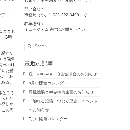
します。事務局までご連絡ください。
問い合せ：
ツアー、
事務局（小川）025-522-3400まで
駐車場有：
ミュージアム受付にお聞き下さい
るととも
信する時
Search
for:
、親方が
々は修練
最近の記事
高田の町
にいた瞽
座・NIIGATA 浪曲独演会のお知らせ
充足、経
である。
8月の開館カレンダー
浮世絵展と半券特典企画のお知らせ
るところ
こられた
「触れる記憶、つなぐ歴史」イベント
存発信す
のお知らせ
、この高
7月の開館カレンダー