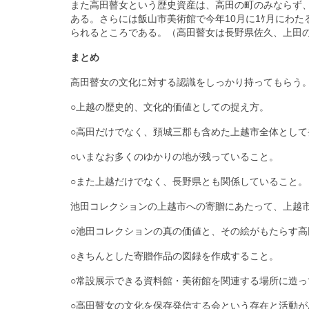
また高田瞽女という歴史資産は、高田の町のみならず
ある。さらには飯山市美術館で今年10月に1ｹ月にわ
られるところである。（高田瞽女は長野県佐久、上田の
まとめ
高田瞽女の文化に対する認識をしっかり持ってもらう
○上越の歴史的、文化的価値としての捉え方。
○高田だけでなく、頚城三郡も含めた上越市全体とし
○いまなお多くのゆかりの地が残っていること。
○また上越だけでなく、長野県とも関係していること。
池田コレクションの上越市への寄贈にあたって、上越
○池田コレクションの真の価値と、その絵がもたらす
○きちんとした寄贈作品の図録を作成すること。
○常設展示できる資料館・美術館を関連する場所に造
○高田瞽女の文化を保存発信する会という存在と活動