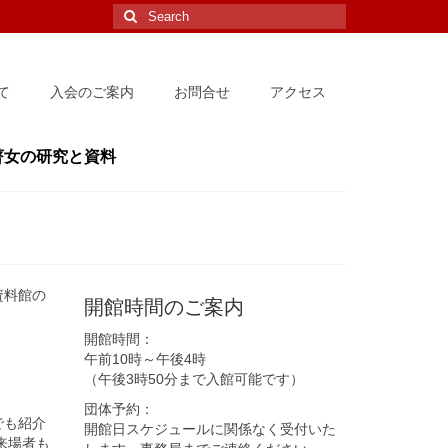
Search
for:
て
入会のご案内
お問合せ
アクセス
瞽女の研究と資料
資料館の
開館時間のご案内
開館時間：
午前10時～午後4時
（午後3時50分まで入館可能です）
団体予約：
でも紹介
開館日スケジュールに関係なく受付いた
来場者も