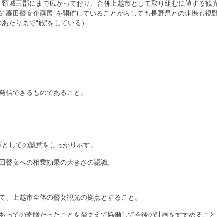
、頚城三郡にまで広がっており、合併上越市として取り組むに値する観
たる“高田瞽女企画展”を開催していることからしても長野県との連携も視
あたりまで“旅”をしている）
。
て発信できるものであること。
市としての誠意をしっかり示す。
高田瞽女への相乗効果の大きさの認識。
って、上越市全体の瞽女観光の拠点とすること。
があっての寄贈だったことを踏まえて協働して今後の計画をすすめること