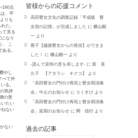
皆様からの応援コメント
160点
現は、平
高田瞽女文化の調査記録「平成版 瞽
何よりも
られた。
女宿の記憶」が完成しました
に
横山順
って見る
一
より
宝になり
、 こ
冊子【越後瞽女からの発信】ができま
である。
した！
に
横山順一
より
-謹んで哀悼の意を表します-
に
新 喜
費やし
久子 【アタラシ キクコ】
より
すべて外
「高田瞽女の門付け再現と瞽女唄演奏
ている。
けの気持
会」中止のお知らせ
に
りくすけ
より
贈の受
「高田瞽女の門付け再現と瞽女唄演奏
らいたい
かねない
会」延期のお知らせ
に
岡 信行
より
しかない
過去の記事