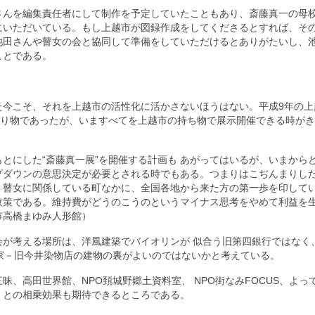
さんを編集責任者にして制作を予定していたこともあり、斎藤真一の母
にいただいている。もし上越市が図録作成をしてくださるとすれば、そ
池田さんや瞽女の会と協同して準備をしていただけるとありがたいし、
ことである。
た今こそ、それを上越市の活性化に活かさないほうはない。平成9年の上
借り物であったが、いますべてを上越市の持ち物で展示開催できる時が
とにした“斎藤真一展”を開催する計画も あがってはいるが、いまから
プダウンの意思決定が必要とされる時でもある。つまりはこぢんまりし
、瞽女に関係している町なかに、全国各地から来た方の第一歩を印して
政策である。維持費がどうのこうのというマイナス思考をやめて利益を
市高橋まゆみ人形館）
が考える場所は、洋風建築でバイオリンが 似合う旧第四銀行ではなく
家－旧今井染物店の建物の裏がよいのではないかと考えている。
、高田世界館、NPO頚城野郷土資料室、 NPO街なみFOCUS、よっ
）との相乗効果も期待できるところである。