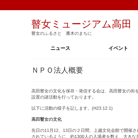
瞽女ミュージアム高田
瞽女のふるさと 雁木のまちに
ニュース
イベント
ＮＰＯ法人概要
高田瞽女の文化を保存・発信する会は、高田瞽女の街
設置の諸活動を行っております。
以下に活動の様子を記します。(H23.12.1)
高田瞽女の文化
先日の11月12、13日の２日間、上越文化会館で開催さ
されているように、約1300人の入場者を数え、大き