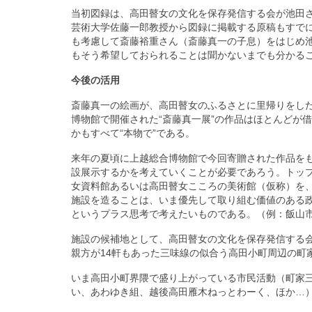
当初図録は、高田瞽女の文化を保存発信する会が池田
芸術大学佐藤一郎教授から図録に掲載する原稿もすで
も考慮して斎藤裕重さん（斎藤真一の子息）をはじめ
もそう希望しておられることは聞かないまでも分かる
今後の活用
斎藤真一の絵画が、高田瞽女のふるさとに里帰りをし
博物館で開催された“斎藤真一展”の作品はほとんどが
かもすべて“本物で”である。
来年の夏頃に上越総合博物館で今回寄贈された作品をも
設展示するかを考えていくことが必要であろう。トッ
女資料館あるいは高田瞽女こころの美術館（仮称）を
施設を造ることは、いま優先して取り組む価値のある
というプラス思考で考えたいものである。（例：飯山
施設の候補地として、高田瞽女の文化を保存発信する会
親方が14軒もあった三味線の似合う高田小町周辺の町
いま高田小町界隈で盛り上がっている市民活動（町家三昧
い、あわゆき組、越後高田雁木ねっとわーく、ほか…