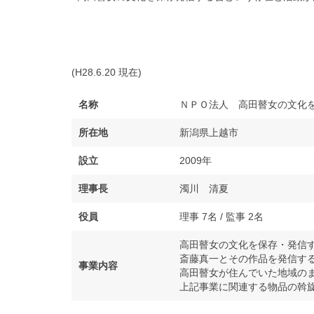
(H28.6.20 現在)
名称
ＮＰＯ法人 高田瞽女の文化
所在地
新潟県上越市
設立
2009年
理事長
濁川 清夏
役員
理事 7名 / 監事 2名
高田瞽女の文化を保存・発信
斎藤真一とその作品を発信す
事業内容
高田瞽女が住んでいた地域の
上記事業に関連する物品の斡