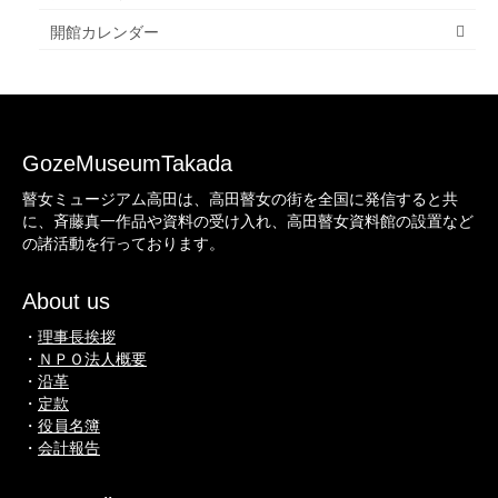
開館カレンダー
GozeMuseumTakada
瞽女ミュージアム高田は、高田瞽女の街を全国に発信すると共
に、斉藤真一作品や資料の受け入れ、高田瞽女資料館の設置など
の諸活動を行っております。
About us
・
理事長挨拶
・
ＮＰＯ法人概要
・
沿革
・
定款
・
役員名簿
・
会計報告