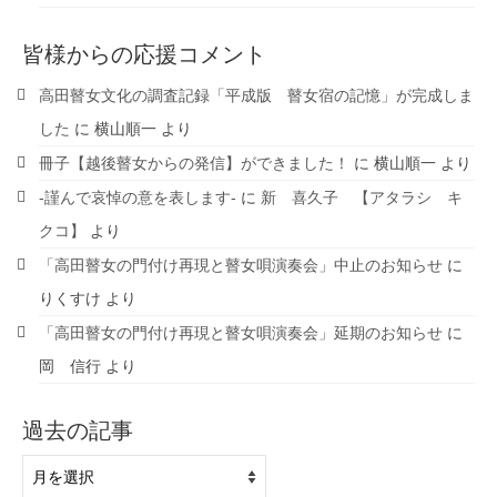
皆様からの応援コメント
高田瞽女文化の調査記録「平成版 瞽女宿の記憶」が完成しま
した
に
横山順一
より
冊子【越後瞽女からの発信】ができました！
に
横山順一
より
-謹んで哀悼の意を表します-
に
新 喜久子 【アタラシ キ
クコ】
より
「高田瞽女の門付け再現と瞽女唄演奏会」中止のお知らせ
に
りくすけ
より
「高田瞽女の門付け再現と瞽女唄演奏会」延期のお知らせ
に
岡 信行
より
過去の記事
過
去