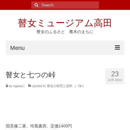
Search
for:
瞽女ミュージアム高田
瞽女のふるさと 雁木のまちに
Menu
ホーム
23
瞽女と七つの峠
ニュース
12月 2013
by
ogawa
|
posted in:
瞽女の研究と資料
|
1
イベント
瞽女ゆかりの地
斎藤真一
瞽女の研究と資料
国見修二著、玲風書房、定価1400円