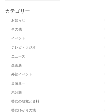
の
記
カテゴリー
事
お知らせ
その他
イベント
テレビ・ラジオ
ニュース
企画展
外部イベント
斎藤真一
未分類
瞽女の研究と資料
瞽女ゆかりの地