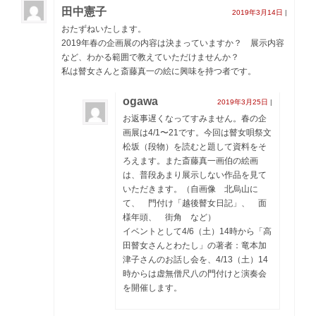
田中憲子
2019年3月14日
|
おたずねいたします。
2019年春の企画展の内容は決まっていますか？ 展示内容
など、わかる範囲で教えていただけませんか？
私は瞽女さんと斎藤真一の絵に興味を持つ者です。
ogawa
2019年3月25日
|
お返事遅くなってすみません。春の企
画展は4/1〜21です。今回は瞽女唄祭文
松坂（段物）を読むと題して資料をそ
ろえます。また斎藤真一画伯の絵画
は、普段あまり展示しない作品を見て
いただきます。（自画像 北烏山に
て、 門付け「越後瞽女日記」、 面
様年頭、 街角 など）
イベントとして4/6（土）14時から「高
田瞽女さんとわたし」の著者：竜本加
津子さんのお話し会を、4/13（土）14
時からは虚無僧尺八の門付けと演奏会
を開催します。