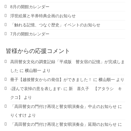
8月の開館カレンダー
浮世絵展と半券特典企画のお知らせ
「触れる記憶、つなぐ歴史」イベントのお知らせ
7月の開館カレンダー
皆様からの応援コメント
高田瞽女文化の調査記録「平成版 瞽女宿の記憶」が完成しま
した
に
横山順一
より
冊子【越後瞽女からの発信】ができました！
に
横山順一
より
-謹んで哀悼の意を表します-
に
新 喜久子 【アタラシ キ
クコ】
より
「高田瞽女の門付け再現と瞽女唄演奏会」中止のお知らせ
に
りくすけ
より
「高田瞽女の門付け再現と瞽女唄演奏会」延期のお知らせ
に