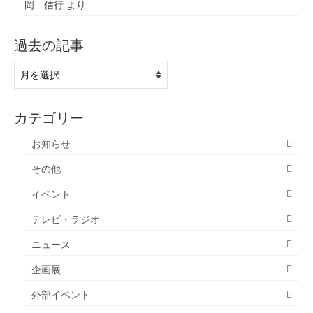
岡 信行
より
過去の記事
過
去
の
記
カテゴリー
事
お知らせ
その他
イベント
テレビ・ラジオ
ニュース
企画展
外部イベント