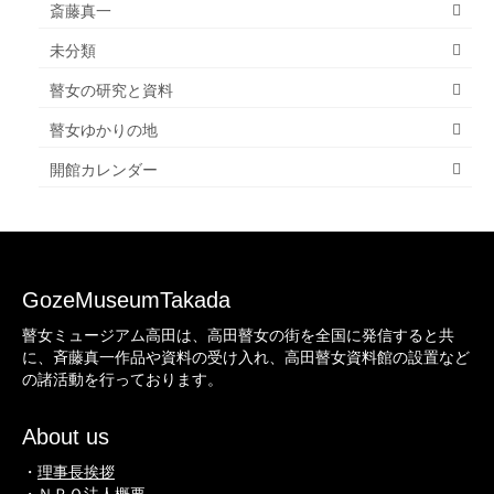
斎藤真一
未分類
瞽女の研究と資料
瞽女ゆかりの地
開館カレンダー
GozeMuseumTakada
瞽女ミュージアム高田は、高田瞽女の街を全国に発信すると共
に、斉藤真一作品や資料の受け入れ、高田瞽女資料館の設置など
の諸活動を行っております。
About us
・
理事長挨拶