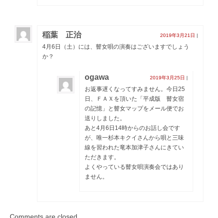
稲葉 正治
2019年3月21日
|
4月6日（土）には、瞽女唄の演奏はございますでしょう
か？
ogawa
2019年3月25日
|
お返事遅くなってすみません。今日25
日、ＦＡＸを頂いた「平成版 瞽女宿
の記憶」と瞽女マップをメール便でお
送りしました。
あと4月6日14時からのお話し会です
が、唯一杉本キクイさんから唄と三味
線を習われた竜本加津子さんにきてい
ただきます。
よくやっている瞽女唄演奏会ではあり
ません。
Comments are closed.