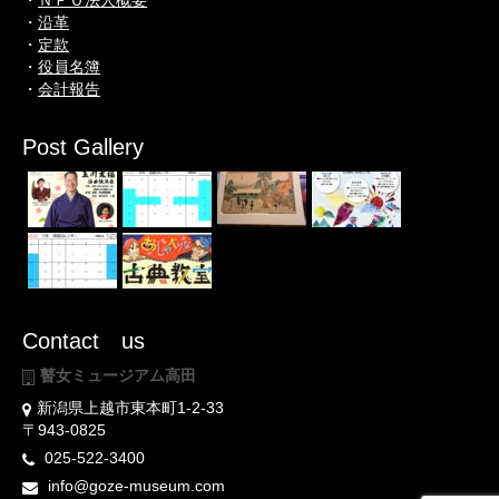
・
ＮＰＯ法人概要
・
沿革
・
定款
・
役員名簿
・
会計報告
Post Gallery
Contact us
瞽女ミュージアム高田
新潟県上越市東本町1-2-33
〒943-0825
025-522-3400
info@goze-museum.com