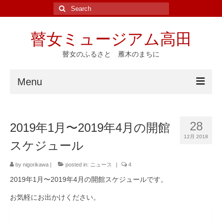
Search
for:
瞽女ミュージアム高田
瞽女のふるさと 雁木のまちに
Menu
ホーム
28
2019年1月〜2019年4月の開館
ニュース
12月 2018
スケジュール
イベント
by
nigorikawa
|
posted in:
ニュース
|
4
瞽女ゆかりの地
2019年1月〜2019年4月の開館スケジュールです。
斎藤真一
お気軽にお出かけください。
瞽女の研究と資料