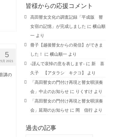
皆様からの応援コメント
高田瞽女文化の調査記録「平成版 瞽
女宿の記憶」が完成しました
に
横山順
一
より
冊子【越後瞽女からの発信】ができま
5
した！
に
横山順一
より
5月 2021
-謹んで哀悼の意を表します-
に
新 喜
久子 【アタラシ キクコ】
より
音講の
「高田瞽女の門付け再現と瞽女唄演奏
会」中止のお知らせ
に
りくすけ
より
「高田瞽女の門付け再現と瞽女唄演奏
会」延期のお知らせ
に
岡 信行
より
過去の記事