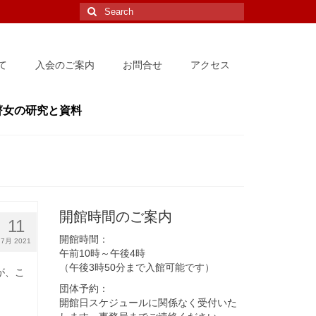
Search
for:
て
入会のご案内
お問合せ
アクセス
瞽女の研究と資料
開館時間のご案内
11
開館時間：
7月 2021
午前10時～午後4時
（午後3時50分まで入館可能です）
が、こ
団体予約：
開館日スケジュールに関係なく受付いた