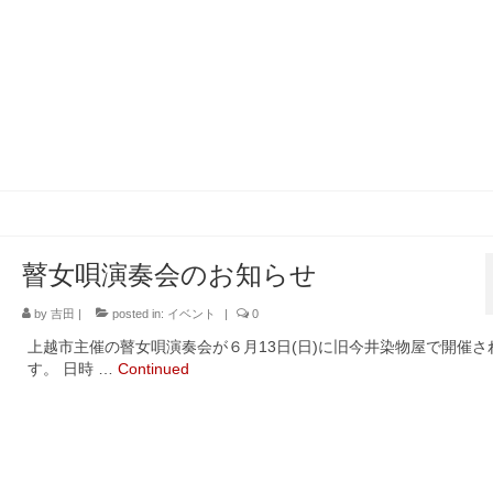
瞽女唄演奏会のお知らせ
by
吉田
|
posted in:
イベント
|
0
上越市主催の瞽女唄演奏会が６月13日(日)に旧今井染物屋で開催さ
す。 日時 …
Continued