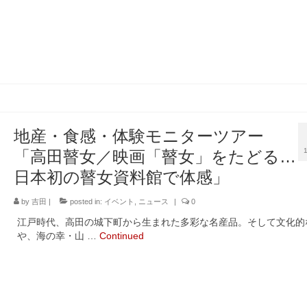
地産・食感・体験モニターツアー
「高田瞽女／映画「瞽女」をたどる…
日本初の瞽女資料館で体感」
by
吉田
|
posted in:
イベント
,
ニュース
|
0
江戸時代、高田の城下町から生まれた多彩な名産品。そして文化的
や、海の幸・山 …
Continued