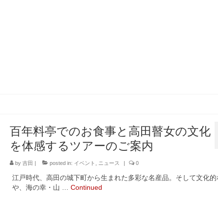
百年料亭でのお食事と高田瞽女の文化
を体感するツアーのご案内
by
吉田
|
posted in:
イベント
,
ニュース
|
0
江戸時代、高田の城下町から生まれた多彩な名産品。そして文化的
や、海の幸・山 …
Continued