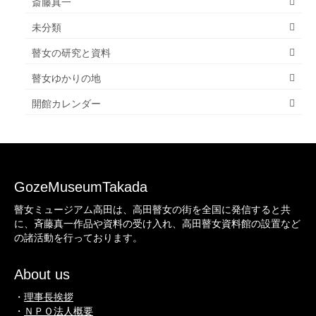
斎藤真一
未分類
瞽女の研究と資料
瞽女ゆかりの地
開館カレンダー
GozeMuseumTakada
瞽女ミュージアム高田は、高田瞽女の街を全国に発信すると共
に、斉藤真一作品や資料の受け入れ、高田瞽女資料館の設置など
の諸活動を行っております。
About us
・
理事長挨拶
・
ＮＰＯ法人概要