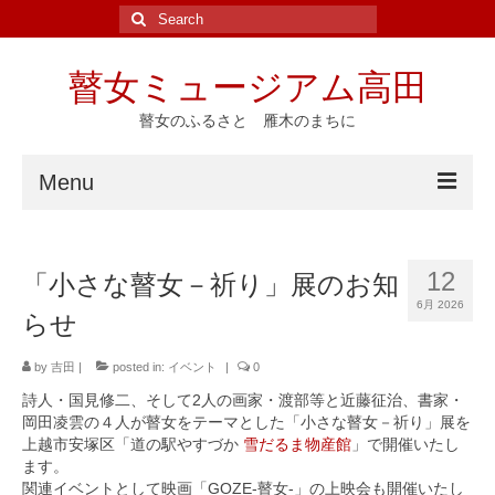
Search
for:
瞽女ミュージアム高田
瞽女のふるさと 雁木のまちに
Menu
ホーム
12
「小さな瞽女－祈り」展のお知
ニュース
6月 2026
らせ
イベント
by
吉田
|
posted in:
イベント
|
0
瞽女ゆかりの地
詩人・国見修二、そして2人の画家・渡部等と近藤征治、書家・
岡田凌雲の４人が瞽女をテーマとした「小さな瞽女－祈り」展を
斎藤真一
上越市安塚区「道の駅やすづか
雪だるま物産館
」で開催いたし
ます。
瞽女の研究と資料
関連イベントとして映画「GOZE-瞽女-」の上映会も開催いたし