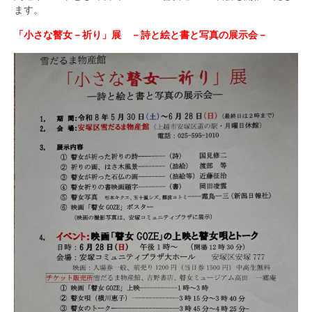
ます。
瞽女ミュージアム高田について
「小さな瞽女－祈り」展 －詩と絵と書と写真の展示会－
入会のご案内
お問合せ
アクセス