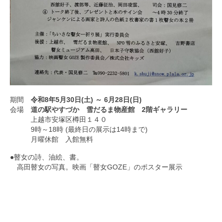
期間
令和8年5月30日(土) ～ 6月28日(日)
会場
道の駅やすづか
雪だるま物産館 2階ギャラリー
上越市安塚区樽田１４０
9時～18時 (最終日の展示は14時まで)
月曜休館 入館無料
●瞽女の詩、油絵、書。
高田瞽女の写真。映画「瞽女GOZE」のポスター展示