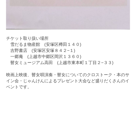
チケット取り扱い場所
雪だるま物産館 (安塚区樽田１４０)
吉野書店 (安塚区安塚８４２−１)
一郷庵 (上越市中郷区岡沢１３６０)
瞽女ミュージアム高田 (上越市東本町１丁目２−３３)
映画上映後、瞽女唄演奏・瞽女についてのクロストーク・本のサ
イン会・じゃんけんによるプレゼント大会など盛りだくさんのイ
ベントです。