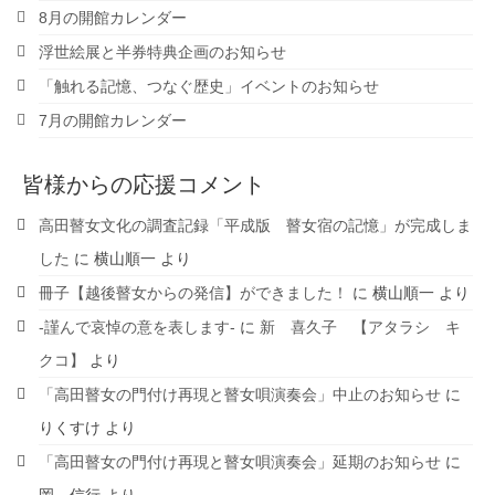
8月の開館カレンダー
浮世絵展と半券特典企画のお知らせ
「触れる記憶、つなぐ歴史」イベントのお知らせ
7月の開館カレンダー
皆様からの応援コメント
高田瞽女文化の調査記録「平成版 瞽女宿の記憶」が完成しま
した
に
横山順一
より
冊子【越後瞽女からの発信】ができました！
に
横山順一
より
-謹んで哀悼の意を表します-
に
新 喜久子 【アタラシ キ
クコ】
より
「高田瞽女の門付け再現と瞽女唄演奏会」中止のお知らせ
に
りくすけ
より
「高田瞽女の門付け再現と瞽女唄演奏会」延期のお知らせ
に
岡 信行
より