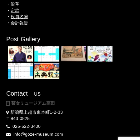
・
沿革
・
定款
・
役員名簿
・
会計報告
Post Gallery
Contact us
瞽女ミュージアム高田
新潟県上越市東本町1-2-33
〒943-0825
025-522-3400
info@goze-museum.com