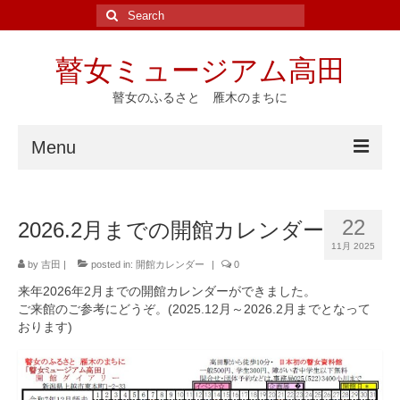
Search
for:
瞽女ミュージアム高田
瞽女のふるさと 雁木のまちに
Menu
ホーム
22
2026.2月までの開館カレンダー
ニュース
11月 2025
by
吉田
|
posted in:
開館カレンダー
|
0
イベント
来年2026年2月までの開館カレンダーができました。
瞽女ゆかりの地
ご来館のご参考にどうぞ。(2025.12月～2026.2月までとなって
おります)
斎藤真一
瞽女の研究と資料