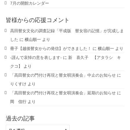
7月の開館カレンダー
皆様からの応援コメント
高田瞽女文化の調査記録「平成版 瞽女宿の記憶」が完成しま
した
に
横山順一
より
冊子【越後瞽女からの発信】ができました！
に
横山順一
より
-謹んで哀悼の意を表します-
に
新 喜久子 【アタラシ キ
クコ】
より
「高田瞽女の門付け再現と瞽女唄演奏会」中止のお知らせ
に
りくすけ
より
「高田瞽女の門付け再現と瞽女唄演奏会」延期のお知らせ
に
岡 信行
より
過去の記事
過