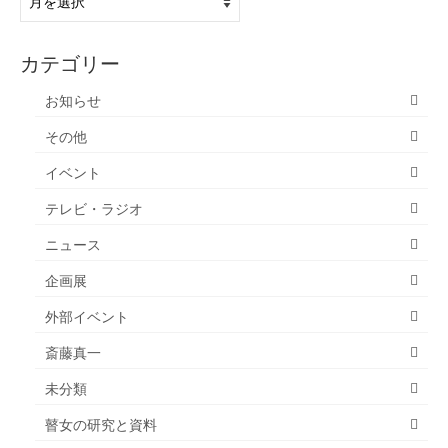
去
の
記
カテゴリー
事
お知らせ
その他
イベント
テレビ・ラジオ
ニュース
企画展
外部イベント
斎藤真一
未分類
瞽女の研究と資料