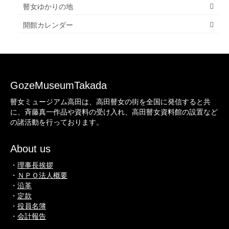
瞽女ゆかりの地
開館カレンダー
GozeMuseumTakada
瞽女ミュージアム高田は、高田瞽女の街を全国に発信すると共
に、斉藤真一作品や資料の受け入れ、高田瞽女資料館の設置など
の諸活動を行っております。
About us
・
理事長挨拶
・
ＮＰＯ法人概要
・
沿革
・
定款
・
役員名簿
・
会計報告