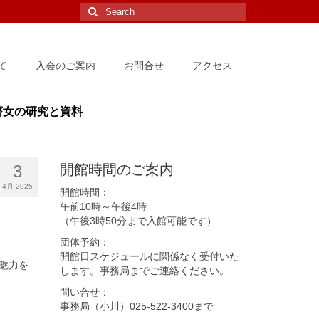
Search
for:
て
入会のご案内
お問合せ
アクセス
瞽女の研究と資料
3
開館時間のご案内
4月 2025
開館時間：
午前10時～午後4時
（午後3時50分まで入館可能です）
団体予約：
開館日スケジュールに関係なく受付いた
の魅力を
します。事務局までご連絡ください。
問い合せ：
事務局（小川）025-522-3400まで