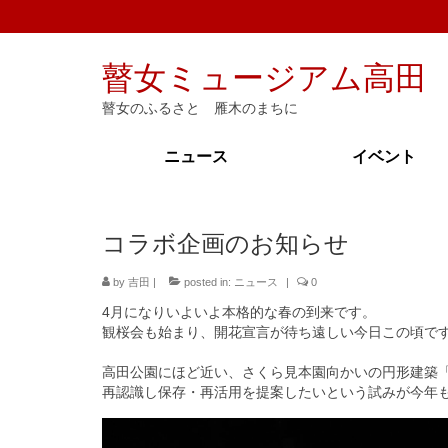
瞽女ミュージアム高田
瞽女のふるさと 雁木のまちに
ニュース
イベント
コラボ企画のお知らせ
by
吉田
|
posted in:
ニュース
|
0
4月になりいよいよ本格的な春の到来です。
観桜会も始まり、開花宣言が待ち遠しい今日この頃で
高田公園にほど近い、さくら見本園向かいの円形建築「春
再認識し保存・再活用を提案したいという試みが今年