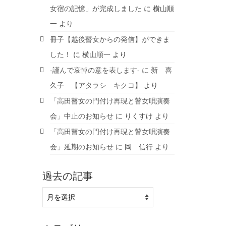
女宿の記憶」が完成しました
に
横山順
一
より
冊子【越後瞽女からの発信】ができま
した！
に
横山順一
より
-謹んで哀悼の意を表します-
に
新 喜
久子 【アタラシ キクコ】
より
「高田瞽女の門付け再現と瞽女唄演奏
会」中止のお知らせ
に
りくすけ
より
「高田瞽女の門付け再現と瞽女唄演奏
会」延期のお知らせ
に
岡 信行
より
過去の記事
過
去
の
記