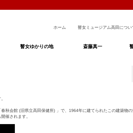
ホーム
瞽女ミュージアム高田につい
瞽女ゆかりの地
斎藤真一
す。
秋会館 (旧県立高田保健所) 」で、1964年に建てられたこの建築物
も開催されます。