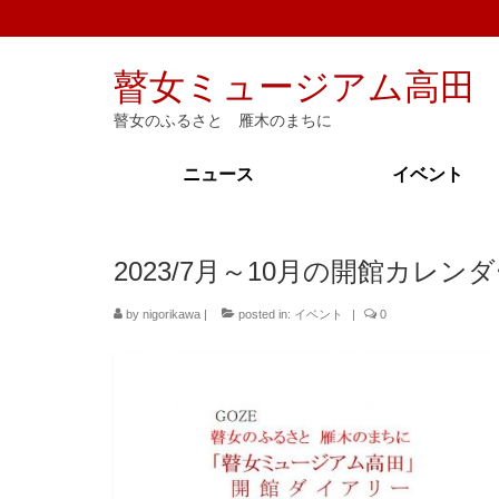
瞽女ミュージアム高田
瞽女のふるさと 雁木のまちに
ニュース
イベント
2023/7月～10月の開館カレン
by
nigorikawa
|
posted in:
イベント
|
0