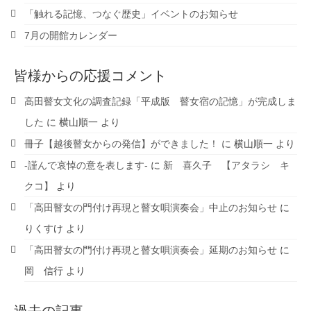
「触れる記憶、つなぐ歴史」イベントのお知らせ
7月の開館カレンダー
皆様からの応援コメント
高田瞽女文化の調査記録「平成版 瞽女宿の記憶」が完成しま
した
に
横山順一
より
冊子【越後瞽女からの発信】ができました！
に
横山順一
より
-謹んで哀悼の意を表します-
に
新 喜久子 【アタラシ キ
クコ】
より
「高田瞽女の門付け再現と瞽女唄演奏会」中止のお知らせ
に
りくすけ
より
「高田瞽女の門付け再現と瞽女唄演奏会」延期のお知らせ
に
岡 信行
より