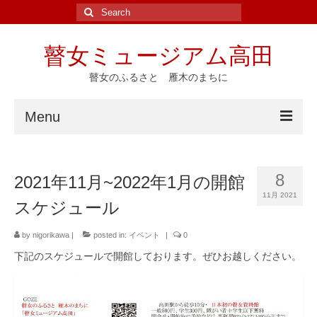
Search
for:
瞽女ミュージアム高田
瞽女のふるさと 雁木のまちに
Menu
ホーム
8
2021年11月~2022年1月の開館
ニュース
11月 2021
スケジュール
イベント
by
nigorikawa
|
posted in:
イベント
|
0
瞽女ゆかりの地
下記のスケジュールで開館しております。ぜひお越しください。
斎藤真一
瞽女の研究と資料