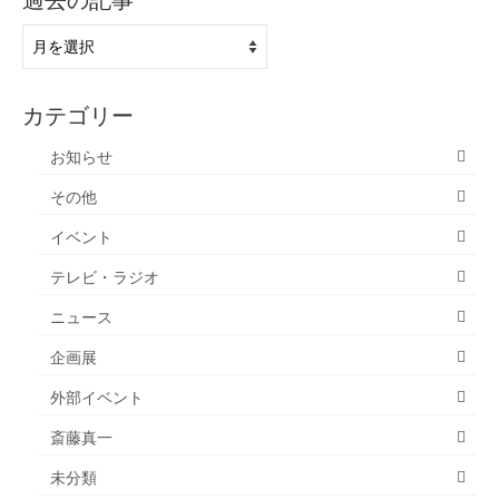
過去の記事
過
去
の
記
カテゴリー
事
お知らせ
その他
イベント
テレビ・ラジオ
ニュース
企画展
外部イベント
斎藤真一
未分類