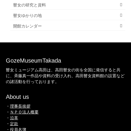
瞽女の研究と資料
瞽女ゆかりの地
開館カレンダー
GozeMuseumTakada
瞽女ミュージアム高田は、高田瞽女の街を全国に発信すると共
に、斉藤真一作品や資料の受け入れ、高田瞽女資料館の設置など
の諸活動を行っております。
About us
・
理事長挨拶
・
ＮＰＯ法人概要
・
沿革
・
定款
・
役員名簿